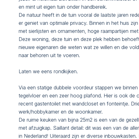
en mint uit eigen tuin onder handbereik.
De natuur heeft in de tuin vooral de laatste jaren red
er geniet van optimale privacy. Binnen in het huis zi
met sierlijsten en ornamenten, hoge raampartijen met
Deze woning, deze tuin en deze plek hebben behoefte
nieuwe eigenaren die weten wat ze willen en die vol
naar behoren uit te voeren.
Laten we eens rondkijken.
Via een statige dubbele voordeur stappen we binnen i
tegelvloer en een zeer hoog plafond. Hier is ook de 
recent gastentoilet met wandcloset en fonteintje. Dri
werk/hobbykamer en de woonkamer.
De ruime keuken van bijna 25m2 is een van de gezelli
met afzuigkap. Saillant detail: dit was een van de all
in Nederland! Uiteraard zijn er diverse inbouwkasten. 