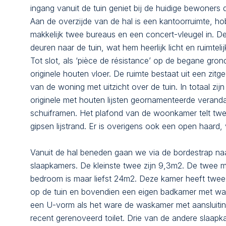
ingang vanuit de tuin geniet bij de huidige bewoner
Aan de overzijde van de hal is een kantoorruimte, 
makkelijk twee bureaus en een concert-vleugel in. 
deuren naar de tuin, wat hem heerlijk licht en ruimteli
Tot slot, als ‘pièce de résistance’ op de begane gr
originele houten vloer. De ruimte bestaat uit een zitg
van de woning met uitzicht over de tuin. In totaal zi
originele met houten lijsten geornamenteerde veranda
schuiframen. Het plafond van de woonkamer telt twe
gipsen lijstrand. Er is overigens ook een open haard,
Vanuit de hal beneden gaan we via de bordestrap naar
slaapkamers. De kleinste twee zijn 9,3m2. De twee m
bedroom is maar liefst 24m2. Deze kamer heeft twee
op de tuin en bovendien een eigen badkamer met was
een U-vorm als het ware de waskamer met aansluitin
recent gerenoveerd toilet. Drie van de andere slaapk