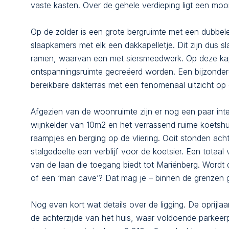
vaste kasten. Over de gehele verdieping ligt een moo
Op de zolder is een grote bergruimte met een dubbele
slaapkamers met elk een dakkapelletje. Dit zijn dus 
ramen, waarvan een met siersmeedwerk. Op deze kap
ontspanningsruimte gecreëerd worden. Een bijzondere
bereikbare dakterras met een fenomenaal uitzicht op 
Afgezien van de woonruimte zijn er nog een paar inte
wijnkelder van 10m2 en het verrassend ruime koetshu
raampjes en berging op de vliering. Ooit stonden ac
stalgedeelte een verblijf voor de koetsier. Een tota
van de laan die toegang biedt tot Mariënberg. Wordt d
of een ‘man cave’? Dat mag je – binnen de grenzen 
Nog even kort wat details over de ligging. De oprijla
de achterzijde van het huis, waar voldoende parkeerp