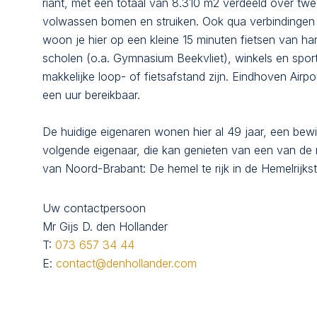
riant, met een totaal van 8.310 m2 verdeeld over twee
volwassen bomen en struiken. Ook qua verbindingen is
woon je hier op een kleine 15 minuten fietsen van har
scholen (o.a. Gymnasium Beekvliet), winkels en spo
makkelijke loop- of fietsafstand zijn. Eindhoven Airp
een uur bereikbaar.
De huidige eigenaren wonen hier al 49 jaar, een bewij
volgende eigenaar, die kan genieten van een van d
van Noord-Brabant: De hemel te rijk in de Hemelrijkst
Uw contactpersoon
Mr Gijs D. den Hollander
T:
073 657 34 44
E:
contact@denhollander.com