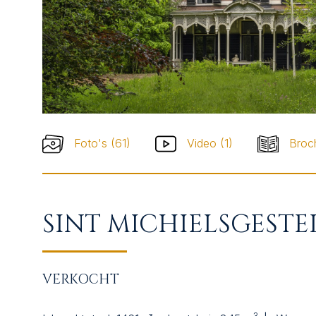
SUCCESVOL VERKOC
WIE ZIJN WIJ?
CONTACT
Foto's (61)
Video (1)
Broc
SINT MICHIELSGESTEL
VERKOCHT
3