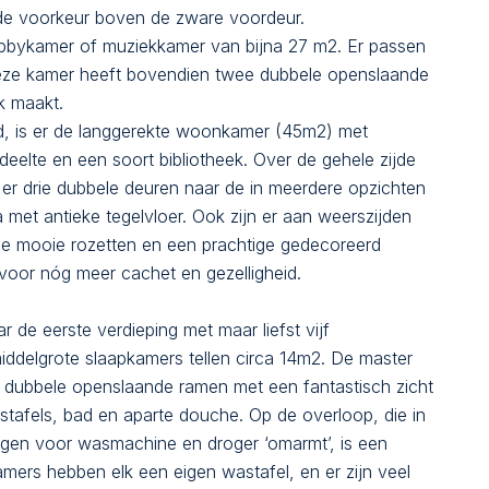
s de voorkeur boven de zware voordeur.
hobbykamer of muziekkamer van bijna 27 m2. Er passen
Deze kamer heeft bovendien twee dubbele openslaande
jk maakt.
ond, is er de langgerekte woonkamer (45m2) met
edeelte en een soort bibliotheek. Over de gehele zijde
jn er drie dubbele deuren naar de in meerdere opzichten
 met antieke tegelvloer. Ook zijn er aan weerszijden
e mooie rozetten en een prachtige gedecoreerd
 voor nóg meer cachet en gezelligheid.
 de eerste verdieping met maar liefst vijf
iddelgrote slaapkamers tellen circa 14m2. De master
 dubbele openslaande ramen met een fantastisch zicht
tafels, bad en aparte douche. Op de overloop, die in
gen voor wasmachine en droger ‘omarmt’, is een
amers hebben elk een eigen wastafel, en er zijn veel