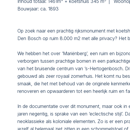
Inhoud totaal:
1461m³ + koetshuis 345 m
Woonop
Bouwjaar:
ca. 1893
Op zoek naar een prachtig rijksmonument met koetshu
Den Bosch op ruim 8.000 m2 met alle privacy? Het be
We hebben het over ‘Mariënberg’, een ruim en bijzond
verborgen tussen prachtige bomen in een parkachtige 
van het bruisende centrum van ’s-Hertogenbosch. Di
gebouwd als zeer royaal zomerhuis. Het komt nu bes
smaak, die het met behoud van de originele kenmerke
renoveren en opwaarderen tot een heerlijk ruim en f
In de documentatie over dit monument, maar ook in e
jaren negentig, is sprake van een ‘eclectische stijl’
neoklassieke als koloniale elementen. Zo is er een p
jezelf al helemaal ziet zitten in een schommelstoel o