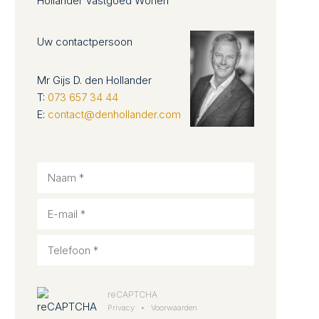
Hollander Vastgoed Wonen
Uw contactpersoon
Mr Gijs D. den Hollander
T:
073 657 34 44
E:
contact@denhollander.com
reCAPTCHA
Privacy
•
Voorwaarden