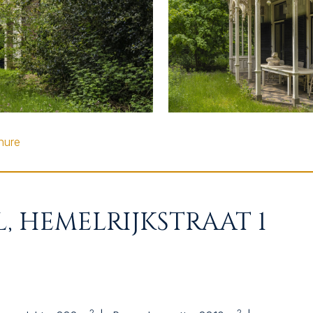
HT
hure
, HEMELRIJKSTRAAT 1
2
2