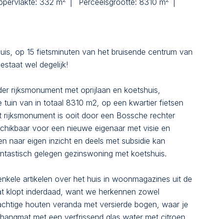
pervlakte:
332 m
Perceelsgrootte:
8310 m
is, op 15 fietsminuten van het bruisende centrum van
staat wel degelijk!
er rijksmonument met oprijlaan en koetshuis,
tuin van in totaal 8310 m2, op een kwartier fietsen
t rijksmonument is ooit door een Bossche rechter
chikbaar voor een nieuwe eigenaar met visie en
n naar eigen inzicht en deels met subsidie kan
antastisch gelegen gezinswoning met koetshuis.
nkele artikelen over het huis in woonmagazines uit de
. Dat klopt inderdaad, want we herkennen zowel
rachtige houten veranda met versierde bogen, waar je
f hangmat met een verfrissend glas water met citroen