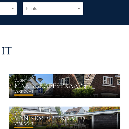
Plaats
HT
HT
VUGHT
MARGGRAFFSTRAAT 2
VERKOCHT
VUGHT
VAN KESSELSTRAAT 17
VERKOCHT