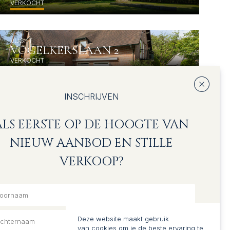
VERKOCHT
VUGHT
VOGELKERSLAAN 2
VERKOCHT
INSCHRIJVEN
VUGHT
KOLONEL THOMSONLAAN 18
VERKOCHT
ALS EERSTE OP DE HOOGTE VAN
NIEUW AANBOD EN STILLE
VERKOOP?
Deze website maakt gebruik
van cookies om je de beste ervaring te