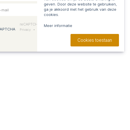
geven. Door deze website te gebruiken,
ga je akkoord met het gebruik van deze
cookies.
Inschrijven
reCAPTCHA
Meer informatie
Privacy
•
Voorwaarden
Cookies toestaan
WIE ZIJN WIJ?
Visie en aanpak
Team