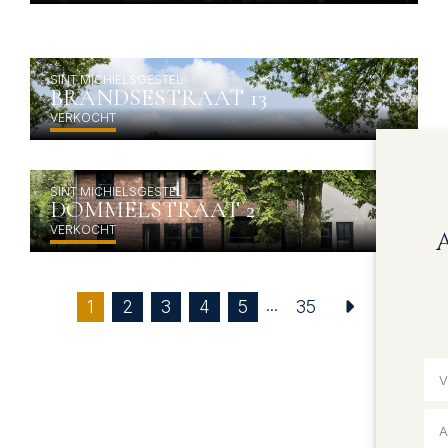
SINT MICHIELSGESTEL
BRANDSESTRAAT 13
VERKOCHT
SINT MICHIELSGESTEL
DOMMELSTRAAT 2
VERKOCHT
...
(current)
1
2
3
4
5
35