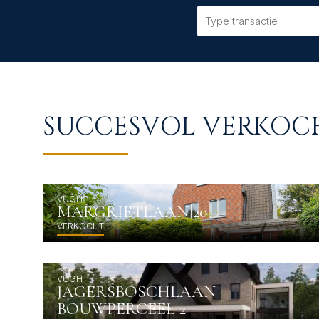
Type transactie
SUCCESVOL VERKOC
WIE ZIJN WIJ?
CONTACT
SUCCESVOL VERKOC
VUGHT
MARGRIETLAAN 20
VERKOCHT
VUGHT
JAGERSBOSCHLAAN
BOUWPERCEEL 2