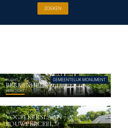
ZOEKEN
GEMEENTELIJK MONUMENT
VUGHT
BERKENHEUVELDREEF 11
VERKOCHT
VUGHT
VOGELKERSLAAN 7 A -
BOUWPERCEEL